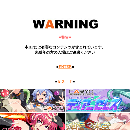
■警告■
本HP
には有害なコンテンツが含まれています。
未成年の方の入場はご遠慮ください
■
ENTER
■
■
ＥＸＩＴ
■