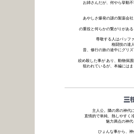
お姉さんだが、何やら挙動不
あやしさ爆発の謎の製薬会社
の重役と何らかの繋がりがある
尊敬する人はバッファ
格闘技の達人
昔、修行の旅の途中にグリズ
絞め殺した事が あり、動物保
狙われているが、本編にはま
主人公。隣の席の神代
直情的で単純、熱しやすく
魅力満点の神代
ひょんな事から、神