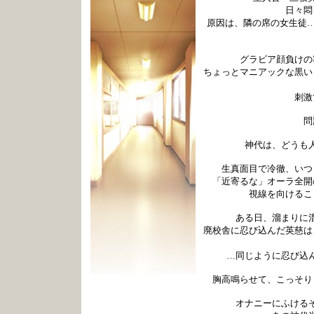
日々悶
原因は、隣の席の女生徒…
グラビア顔負けの
ちょっとマニアックな黒い
刺激
問
神代は、どうも
生真面目で冷徹、いつ
「近寄るな」オーラ全開
視線を向けるこ
ある日、溜まりに
廃校舎に忍び込んだ英慈は
…同じように忍び込
胸高鳴らせて、こっそり
オナニーにふける